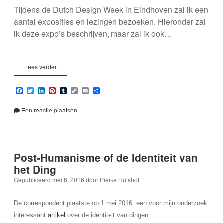
Tijdens de Dutch Design Week in Eindhoven zal ik een
aantal exposities en lezingen bezoeken. Hieronder zal
ik deze expo’s beschrijven, maar zal ik ook…
Dutch
Lees verder
Design
Week
F
T
L
P
T
C
E
D
deel
a
w
i
i
u
o
m
e
1
c
i
n
n
m
p
a
l
e
t
k
t
b
y
i
e
Een reactie plaatsen
b
t
e
e
l
L
l
n
o
e
d
r
r
i
o
r
I
e
n
k
n
s
k
t
Post-Humanisme of de Identiteit van
het Ding
Gepubliceerd mei 6, 2016
door
Pierke Hulshof
De correspondent plaatste op 1 mei 2016 een voor mijn onderzoek
interessant
artikel
over de identiteit van dingen.