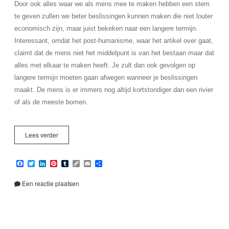
Door ook alles waar we als mens mee te maken hebben een stem
te geven zullen we beter beslissingen kunnen maken die niet louter
economisch zijn, maar juist bekeken naar een langere termijn.
Interessant, omdat het post-humanisme, waar het artikel over gaat,
claimt dat de mens niet het middelpunt is van het bestaan maar dat
alles met elkaar te maken heeft. Je zult dan ook gevolgen op
langere termijn moeten gaan afwegen wanneer je beslissingen
maakt. De mens is er immers nog altijd kortstondiger dan een rivier
of als de meeste bomen.
Post-
Lees verder
Humanisme
of
F
T
L
P
T
C
E
D
de
a
w
i
i
u
o
m
e
Identiteit
c
i
n
n
m
p
a
l
van
e
t
k
t
b
y
i
e
Een reactie plaatsen
het
b
t
e
e
l
L
l
n
o
e
d
r
r
i
Ding
o
r
I
e
n
k
n
s
k
t