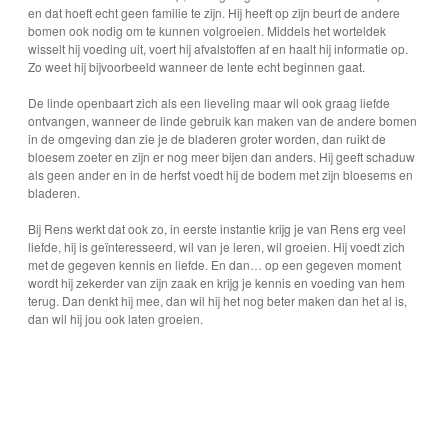
en dat hoeft echt geen familie te zijn. Hij heeft op zijn beurt de andere
bomen ook nodig om te kunnen volgroeien. Middels het worteldek
wisselt hij voeding uit, voert hij afvalstoffen af en haalt hij informatie op.
Zo weet hij bijvoorbeeld wanneer de lente echt beginnen gaat.
De linde openbaart zich als een lieveling maar wil ook graag liefde
ontvangen, wanneer de linde gebruik kan maken van de andere bomen
in de omgeving dan zie je de bladeren groter worden, dan ruikt de
bloesem zoeter en zijn er nog meer bijen dan anders. Hij geeft schaduw
als geen ander en in de herfst voedt hij de bodem met zijn bloesems en
bladeren.
Bij Rens werkt dat ook zo, in eerste instantie krijg je van Rens erg veel
liefde, hij is geïnteresseerd, wil van je leren, wil groeien. Hij voedt zich
met de gegeven kennis en liefde. En dan… op een gegeven moment
wordt hij zekerder van zijn zaak en krijg je kennis en voeding van hem
terug. Dan denkt hij mee, dan wil hij het nog beter maken dan het al is,
dan wil hij jou ook laten groeien.