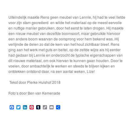
Uiteindelijk maakte Rens geen meubel van Lennie, hij had te veel liefde
voor zijn stam gecreëerd en wilde het materiaal op de meest eervolle
en nuttige manier gebruiken, door het eerst te laten drogen. Hij maakte
een nieuw meubel van dezelfde boomsoort, maar gebruikte hiervoor
een andere boom waarvan de oorsprong voor hem bekend was. Hij
verlijmde de delen zo dat de kern van het hout zichtbaar bleef. Rens
ging aan het werk met guts en beitel, op de zelfde wijze als hij eerder
had gedaan bij Lennie en onderzocht de typische eigenschappen van
dit nieuwe materiaal, om ook hiervan te kunnen gaan houden. Door te
voelen, door ambachtelijk te werken en steeds te blijven kijken en
ontdekken ontstond daar, na een aantal weken, Lize!
Tekst door Pierke Hulshof 2018
Foto’s door Ben van Kemenade
F
T
L
P
T
C
E
D
a
w
i
i
u
o
m
e
c
i
n
n
m
p
a
l
e
t
k
t
b
y
i
e
b
t
e
e
l
L
l
n
o
e
d
r
r
i
o
r
I
e
n