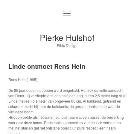
open
Onderzoeksatelier Pierke Hulshof
menu
Over Mij
Pierke Hulshof
open
De Tafel van Zeven
Ethic Design
dropdown
menu
open
Berk ontmoet Pierke Hulshof
Publicaties
dropdown
Linde ontmoet Rens Hein
menu
open
open
Es ontmoet Rene Siebum
de tafel van zeven
Portfolio
dropdown
dropdown
Rens Hein (1995)
menu
menu
open
Linde ontmoet Rens Hein
jongens slaapkamer
BN de stem
Leeswijzer
Database
dropdown
De 85 jaar oude lindeboom werd omgehakt. Het trok de volle aandacht
menu
van Rens. Hij verdiepte zich een half jaar lang in een 2,5 meter lang stuk
Walnoot ontmoet Jeroen Wand
Er was eens…
Speelhuisje
Aesculus
Blog
Linde met een diameter van ongeveer 65 cm. Al hakkend, gutsend en
schurend zocht hij naar de betekenis, de geschiedenis en de waarde
van deze boom.
Esdoorn ontmoet Thomas Tiel Groenestege
De boom is een levend wezen
Woonhuis
Contact
Acer
Hij doorvoelde als het ware het hout naar wat een passende bewerking
was voor deze boom. Rens raakte gehecht en voelde zich verbonden
met het stuk en gaf het ontstane object, uit pure respect, een naam
open
Populier ontmoet Thijs Bakker
Een tas met boeken
Fagus
Shop
dropdown
Lennie.