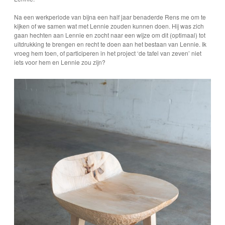
menu
eik ontmoet Mathijs van Gageldonk
Het empathisch vermogen
Winkelmand
Fraxinus
Na een werkperiode van bijna een half jaar benaderde Rens me om te
kijken of we samen wat met Lennie zouden kunnen doen. Hij was zich
gaan hechten aan Lennie en zocht naar een wijze om dit (optimaal) tot
De Geliefden
Afrekenen
Juglans
uitdrukking te brengen en recht te doen aan het bestaan van Lennie. Ik
vroeg hem toen, of participeren in het project ‘de tafel van zeven’ niet
iets voor hem en Lennie zou zijn?
De Boomknuffelaar
Mijn account
Malus
…En ze leefden nog lang en gelukkig.
Algemene Voorwaarden
Platanus
Populus
Prunus
Quercus
Sorbus
Tilia