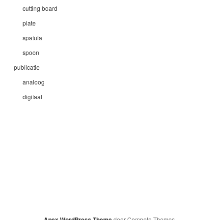
cutting board
plate
spatula
spoon
publicatie
analoog
digitaal
Apex WordPress Theme
door Compete Themes.