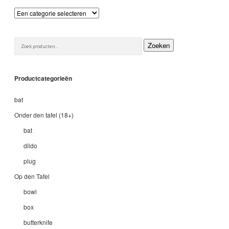
Zoeken
Zoeken
naar:
Productcategorieën
bat
Onder den tafel (18+)
bat
dildo
plug
Op den Tafel
bowl
box
butterknife