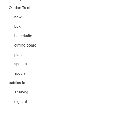
Op den Tafel
bowl
box
butterknife
cutting board
plate
spatula
spoon
publicatie
analoog
digitaal