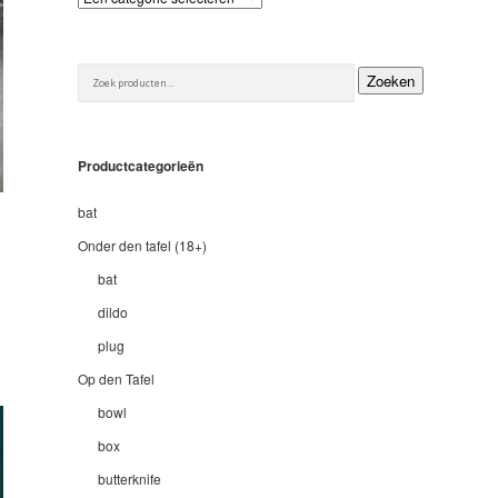
Zoeken
Zoeken
naar:
Productcategorieën
bat
Onder den tafel (18+)
bat
dildo
plug
Op den Tafel
bowl
box
butterknife