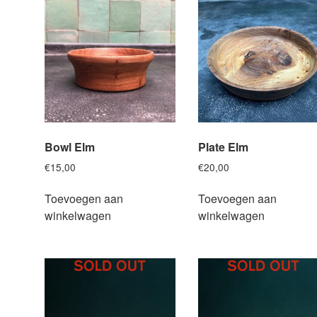
Bowl Elm
Plate Elm
€
15,00
€
20,00
Toevoegen aan
Toevoegen aan
winkelwagen
winkelwagen