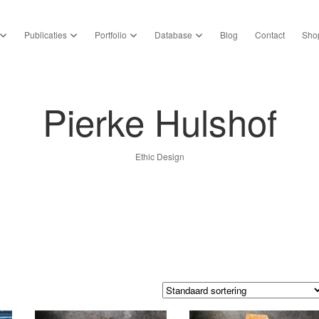
open dropdown menu
open dropdown menu
open dropdown menu
open dropdown menu
Publicaties
Portfolio
Database
Blog
Contact
Sho
Pierke Hulshof
Ethic Design